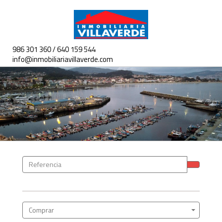
986 301 360 / 640 159 544
Toggle
info@inmobiliariavillaverde.com
navigat
Comprar