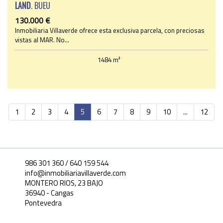
LAND
. BUEU
130.000 €
Inmobiliaria Villaverde ofrece esta exclusiva parcela, con preciosas
vistas al MAR. No...
1484 m²
1
2
3
4
5
6
7
8
9
10
...
12
986 301 360 / 640 159 544
info@inmobiliariavillaverde.com
MONTERO RIOS, 23 BAJO
36940 - Cangas
Pontevedra