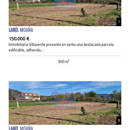
7
LAND
. MOAÑA
150.000 €
Inmobiliaria Villaverde presenta en venta una destacada parcela
edificable, adherida...
950 m²
9
LAND
. MOAÑA