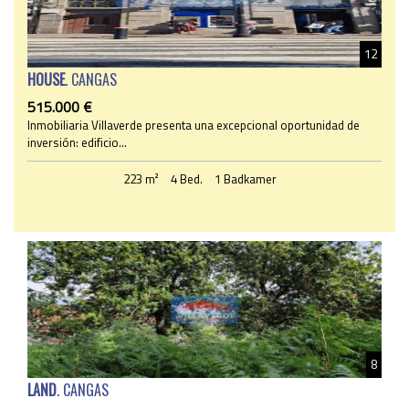
12
HOUSE
. CANGAS
515.000 €
Inmobiliaria Villaverde presenta una excepcional oportunidad de
inversión: edificio...
223 m²
4 Bed.
1 Badkamer
8
LAND
. CANGAS