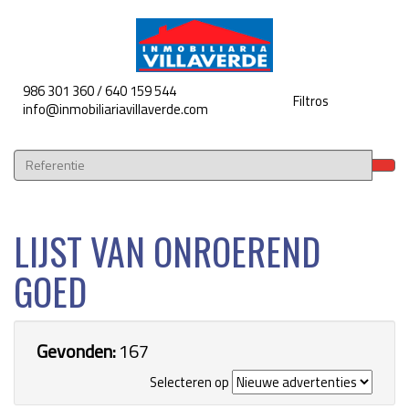
986 301 360 / 640 159 544
Filtros
Toggle
info@inmobiliariavillaverde.com
navigat
LIJST VAN ONROEREND
GOED
Gevonden:
167
Selecteren op